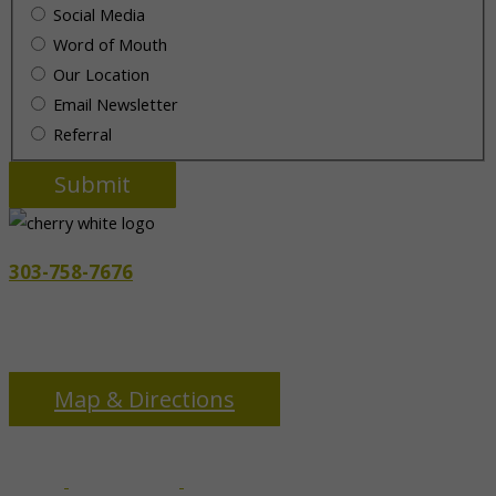
Social Media
Word of Mouth
Our Location
Email Newsletter
Referral
303-758-7676
3655 S Monaco Pkwy
Denver, CO 80237
Map & Directions