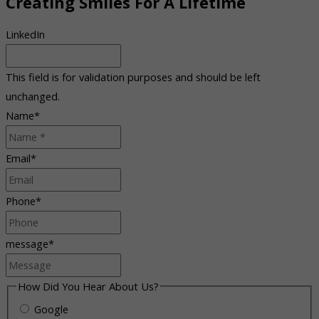
Creating Smiles For A Lifetime
LinkedIn
This field is for validation purposes and should be left
unchanged.
Name
*
Email
*
Phone
*
message
*
How Did You Hear About Us?
Google