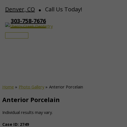
Skip
Denver, CO
Call Us Today!
to
303-758-7676
content
Main
Menu
Anterior Porcelain
Home
Photo Gallery
Anterior Porcelain
Anterior Porcelain
Individual results may vary.
Case ID:
2749